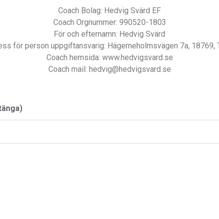
Coach Bolag: Hedvig Svärd EF
Coach Orgnummer: 990520-1803
För och efternamn: Hedvig Svärd
ess för person uppgiftansvarig: Hägerneholmsvägen 7a, 18769, 
Coach hemsida: www.hedvigsvard.se
Coach mail: hedvig@hedvigsvard.se