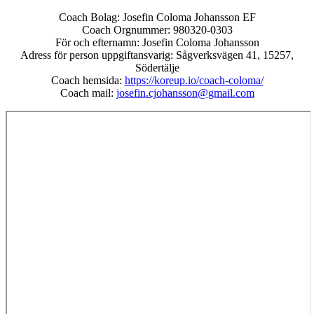
Skip
Coach Bolag:
Josefin
Coloma Johansson EF
to
Coach Orgnummer: 980320-0303
content
För och efternamn:
Josefin
Coloma Johansson
Adress för person uppgiftansvarig: Sågverksvägen 41, 15257,
Södertälje
Coach hemsida:
https://koreup.io/coach-coloma/
Coach mail:
josefin
.cjohansson@gmail.com