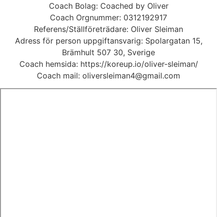
Skip
Coach Bolag: Coached by Oliver
to
Coach Orgnummer: 0312192917
content
Referens/Ställföreträdare: Oliver Sleiman
Adress för person uppgiftansvarig: Spolargatan 15,
Brämhult 507 30, Sverige
Coach hemsida: https://koreup.io/oliver-sleiman/
Coach mail: oliversleiman4@gmail.com